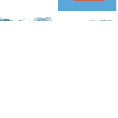
זמינים לכם
טלפון:
058-7800098
אימייל:
support@riosol.co.il
Riosol has won Ministry of
Agriculture's startups competition in
the category of agricultural BI
systems