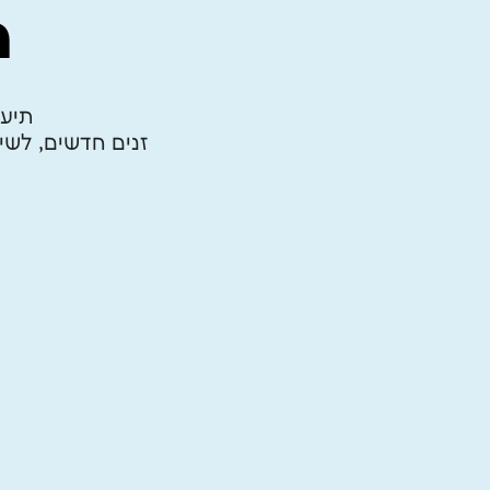
ת
תיעו
זנים חדשים, לש